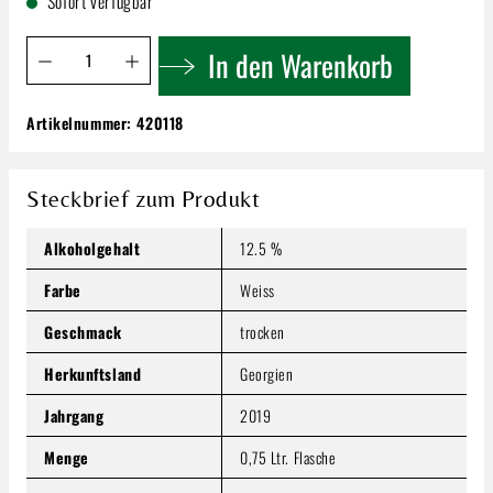
Sofort verfügbar
Produkt Anzahl: Gib den gewünschten Wert ein oder benutze 
In den Warenkorb
Artikelnummer:
420118
Château Mukhrani Qveri White
37,99 €
Inhalt:
0.75 Liter
(50,65 € / 1 Liter)
Steckbrief zum Produkt
Preise inkl. MwSt. zzgl. Versandkosten
Alkoholgehalt
12.5 %
Produkt Anzahl: Gib den gewünschten Wert ein oder benutze
In den Warenkorb
Farbe
Weiss
Geschmack
trocken
Herkunftsland
Georgien
Jahrgang
2019
Menge
0,75 Ltr. Flasche