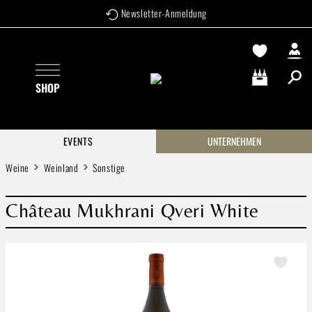
Newsletter-Anmeldung
Zum Hauptinhalt springen
SHOP
Warenkorb enthä
EVENTS
UNTERNEHMEN
Weine
Weinland
Sonstige
Château Mukhrani Qveri White
Bildergalerie überspringen