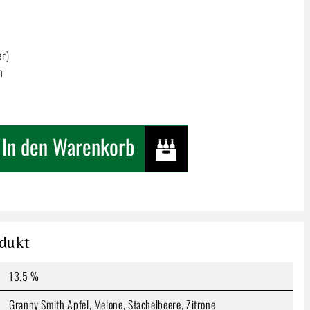
er)
n
n gewünschten Wert ein oder benutze die Schaltfläc
In den Warenkorb
Produkt Anzahl: Gib den
In den Wa
nes | Sauvignon Gris
dukt
ter)
ten
13.5 %
Granny Smith Apfel, Melone, Stachelbeere, Zitrone