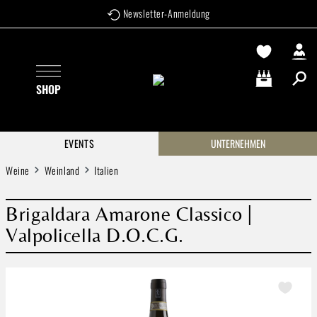
Newsletter-Anmeldung
Zum Hauptinhalt springen
SHOP
Warenkorb enthä
EVENTS
UNTERNEHMEN
Weine
Weinland
Italien
Brigaldara Amarone Classico |
Valpolicella D.O.C.G.
Bildergalerie überspringen