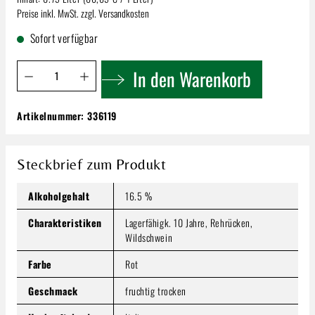
Preise inkl. MwSt. zzgl. Versandkosten
Sofort verfügbar
Produkt Anzahl: Gib den gewünschten Wert ein oder benutze 
In den Warenkorb
Artikelnummer:
336119
Brigaldara Amarone Classico | Valpolicella
D.O.C.G.
49,99 €
Steckbrief zum Produkt
Inhalt:
0.75 Liter
(66,65 € / 1 Liter)
Preise inkl. MwSt. zzgl. Versandkosten
Alkoholgehalt
16.5 %
Produkt Anzahl: Gib den gewünschten Wert ein oder benutze
Charakteristiken
Lagerfähigk. 10 Jahre, Rehrücken,
In den Warenkorb
Wildschwein
Farbe
Rot
Geschmack
fruchtig trocken