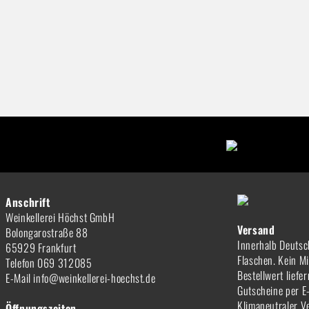
Anschrift
Weinkellerei Höchst GmbH
Versand
Bolongarostraße 88
Innerhalb Deutsc
65929 Frankfurt
Flaschen. Kein M
Telefon 069 312085
Bestellwert liefe
E-Mail info@weinkellerei-hoechst.de
Gutscheine per E
Klimaneutraler V
Öffnungszeiten