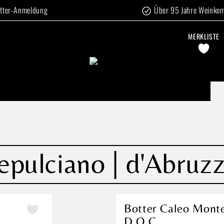
tter-Anmeldung
Über 95 Jahre Weinko
MERKLISTE
pulciano | d'Abruz
Botter Caleo Monte
D.O.C.