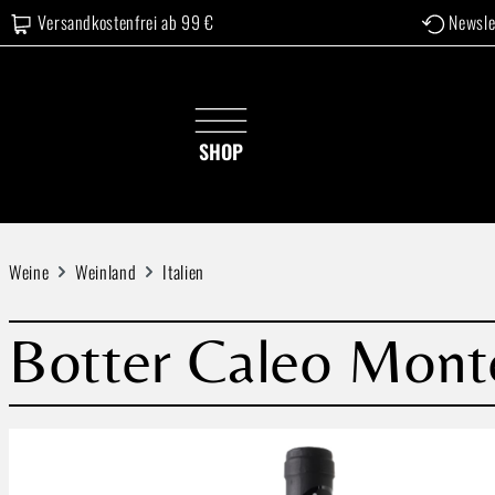
Versandkostenfrei ab 99 €
Newsle
 Hauptinhalt springen
Zur Suche springen
Zur Hauptnavigation springen
SHOP
Weine
Weinland
Italien
Botter Caleo Monte
Bildergalerie überspringen