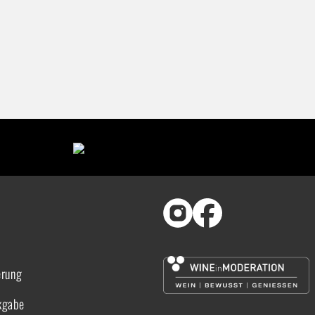
erung
kgabe