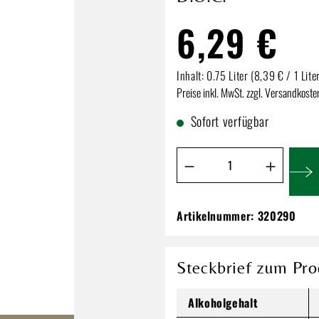
6,29 €
Inhalt:
0.75 Liter
(8,39 € / 1 Lite
Preise inkl. MwSt. zzgl. Versandkoste
Sofort verfügbar
Produkt Anzahl: Gib de
Artikelnummer:
320290
Botter Caleo Mont
D.O.C.
6,29 €
Steckbrief zum Pro
Inhalt:
0.75 Liter
(8,39 € / 1 Lit
Alkoholgehalt
Preise inkl. MwSt. zzgl. Versandkos