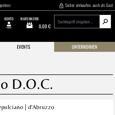
mpetenz
Sicher einkaufen, auch als Gast
KONTO
WARENKORB
0,00 €
Warenkorb enthält 0 Positionen. Der Gesamtwert beträgt
EVENTS
UNTERNEHMEN
zo D.O.C.
pulciano | d'Abruzzo