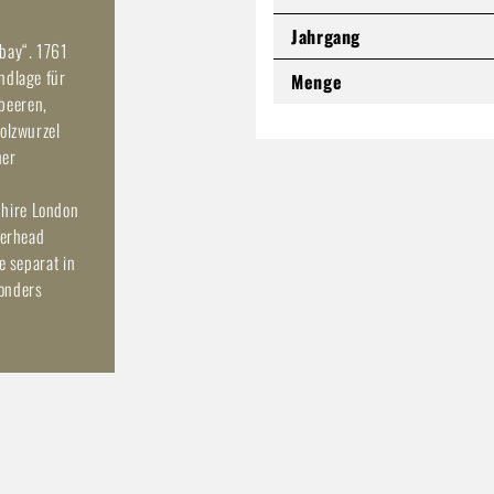
Jahrgang
bay“. 1761
ndlage für
Menge
beeren,
olzwurzel
ner
phire London
terhead
e separat in
sonders