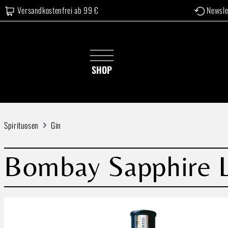
Versandkostenfrei ab 99 €
Newsle
 Hauptinhalt springen
Zur Suche springen
Zur Hauptnavigation springen
SHOP
Spirituosen
Gin
Bombay Sapphire L
Bildergalerie überspringen