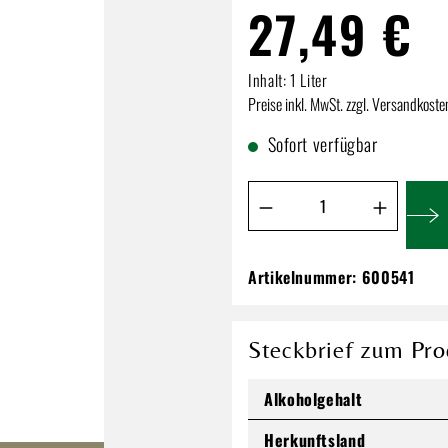
27,49 €
Inhalt:
1 Liter
Preise inkl. MwSt. zzgl. Versandkoste
Sofort verfügbar
Produkt Anzahl: Gib de
Artikelnummer:
600541
Bombay Sapphire 
1,0l
27,49 €
Steckbrief zum Pro
Inhalt:
1 Liter
Alkoholgehalt
Preise inkl. MwSt. zzgl. Versandkos
Herkunftsland