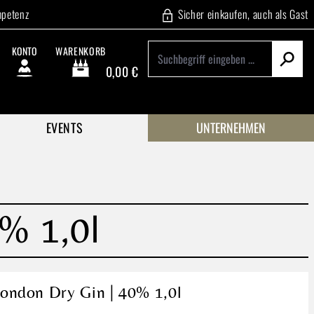
mpetenz
Sicher einkaufen, auch als Gast
KONTO
WARENKORB
0,00 €
Warenkorb enthält 0 Positionen. Der Gesamtwert beträgt
EVENTS
UNTERNEHMEN
% 1,0l
ondon Dry Gin | 40% 1,0l