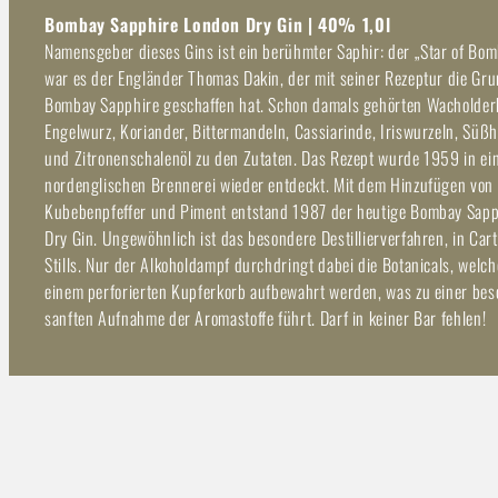
Bombay Sapphire London Dry Gin | 40% 1,0l
Namensgeber dieses Gins ist ein berühmter Saphir: der „Star of Bom
war es der Engländer Thomas Dakin, der mit seiner Rezeptur die Gru
Bombay Sapphire geschaffen hat. Schon damals gehörten Wacholder
Engelwurz, Koriander, Bittermandeln, Cassiarinde, Iriswurzeln, Süßh
und Zitronenschalenöl zu den Zutaten. Das Rezept wurde 1959 in ei
nordenglischen Brennerei wieder entdeckt. Mit dem Hinzufügen von
Kubebenpfeffer und Piment entstand 1987 der heutige Bombay Sap
Dry Gin. Ungewöhnlich ist das besondere Destillierverfahren, in Car
Stills. Nur der Alkoholdampf durchdringt dabei die Botanicals, welch
einem perforierten Kupferkorb aufbewahrt werden, was zu einer be
sanften Aufnahme der Aromastoffe führt. Darf in keiner Bar fehlen!