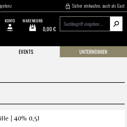
mpetenz
Sicher einkaufen, auch als Gast
KONTO
WARENKORB
0,00 €
Warenkorb enthält 0 Positionen. Der Gesamtwert beträgt
EVENTS
UNTERNEHMEN
lle | 40% 0,5l