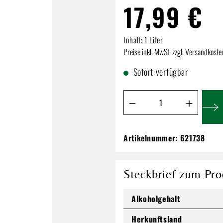
17,99 €
Inhalt:
1 Liter
Preise inkl. MwSt. zzgl. Versandkoste
Sofort verfügbar
Produkt Anzahl: Gib de
Artikelnummer:
621738
Birkenhof Alte Mar
17,99 €
Steckbrief zum Pro
Inhalt:
1 Liter
Preise inkl. MwSt. zzgl. Versandkos
Alkoholgehalt
Herkunftsland