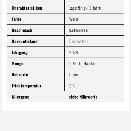
Produkt Anzahl: Gib den gewünschten Wert ein oder benutze
Charakteristiken
Lagerfähigk. 5 Jahre
In den Warenkorb
Farbe
Weiss
Geschmack
halbtrocken
Herkunftsland
Deutschland
Jahrgang
2024
Menge
0,75 Ltr. Flasche
Rebsorte
Cuvée
Trinktemperatur
9°C
Allergene
siehe Nährwerte