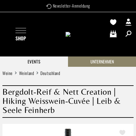
Newsletter-Anmeldung
Zum Hauptinhalt springen
SHOP
Warenkorb enthä
EVENTS
UNTERNEHMEN
Weine
Weinland
Deutschland
Bergdolt-Reif & Nett Creation |
Hiking Weisswein-Cuvée | Leib &
Seele Feinherb
Bildergalerie überspringen