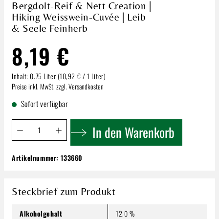
Bergdolt-Reif & Nett Creation |
Hiking Weisswein-Cuvée | Leib
& Seele Feinherb
8,19 €
Inhalt:
0.75 Liter
(10,92 € / 1 Liter)
Preise inkl. MwSt. zzgl. Versandkosten
Sofort verfügbar
Produkt Anzahl: Gib den gewünschten Wert ein oder benutze 
In den Warenkorb
Artikelnummer:
133660
Bergdolt-Reif & Nett Creation | Hiking
Weisswein-Cuvée | Leib & Seele Feinherb
8,19 €
Steckbrief zum Produkt
Inhalt:
0.75 Liter
(10,92 € / 1 Liter)
Preise inkl. MwSt. zzgl. Versandkosten
Alkoholgehalt
12.0 %