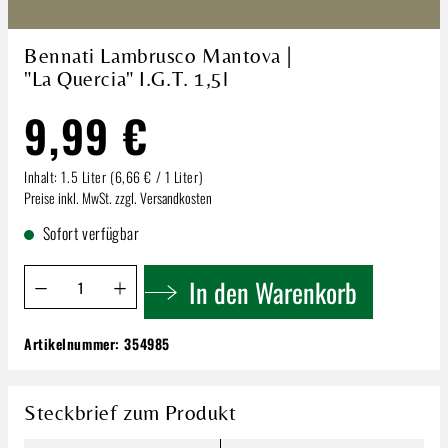
Bennati Lambrusco Mantova |
"La Quercia" I.G.T. 1,5l
9,99 €
Inhalt:
1.5 Liter
(6,66 € / 1 Liter)
Preise inkl. MwSt. zzgl. Versandkosten
Sofort verfügbar
Produkt Anzahl: Gib den gewünschten Wert ein oder benutze 
In den Warenkorb
Artikelnummer:
354985
Bennati Lambrusco Mantova | "La Quercia"
I.G.T. 1,5l
9,99 €
Steckbrief zum Produkt
Inhalt:
1.5 Liter
(6,66 € / 1 Liter)