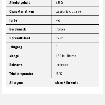
Preise inkl. MwSt. zzgl. Versandkosten
Alkoholgehalt
9.0 %
Produkt Anzahl: Gib den gewünschten Wert ein oder benutze
Charakteristiken
Lagerfähigk. 5 Jahre
In den Warenkorb
Farbe
Rot
Geschmack
trocken
Herkunftsland
Italien
Jahrgang
0
Menge
1,50 Ltr. Flasche
Rebsorte
Lambrusco
Trinktemperatur
16°C
Allergene
siehe Nährwerte