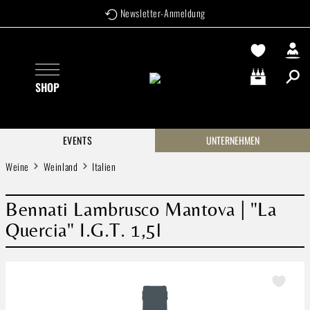
Newsletter-Anmeldung
Zum Hauptinhalt springen
SHOP
Warenkorb enthä
EVENTS
UNTERNEHMEN
Weine
Weinland
Italien
Bennati Lambrusco Mantova | "La
Quercia" I.G.T. 1,5l
Bildergalerie überspringen