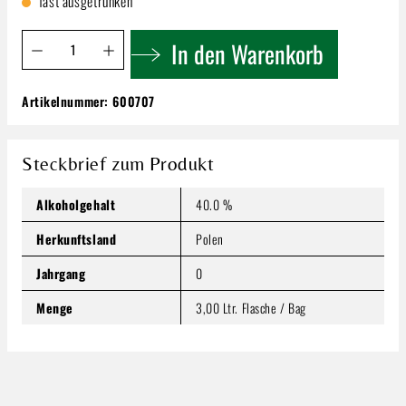
fast ausgetrunken
Produkt Anzahl: Gib den gewünschten Wert ein oder benutze 
In den Warenkorb
Artikelnummer:
600707
Belvedere Vodka 40% 3,0l
196,99 €
Inhalt:
3 Liter
(65,66 € / 1 Liter)
Steckbrief zum Produkt
Preise inkl. MwSt. zzgl. Versandkosten
Alkoholgehalt
40.0 %
Produkt Anzahl: Gib den gewünschten Wert ein oder benutze
In den Warenkorb
Herkunftsland
Polen
Jahrgang
0
Menge
3,00 Ltr. Flasche / Bag