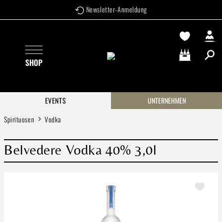
Versandkostenfrei ab 99 €
Newsletter-Anmeldung
Zum Hauptinhalt springen
SHOP
Warenkorb enthä
EVENTS
UNTERNEHMEN
Spirituosen
Vodka
Belvedere Vodka 40% 3,0l
Bildergalerie überspringen