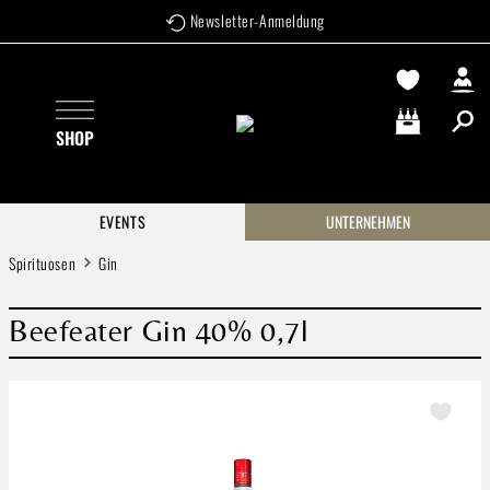
Newsletter-Anmeldung
Zum Hauptinhalt springen
SHOP
Warenkorb enthä
EVENTS
UNTERNEHMEN
Spirituosen
Gin
Beefeater Gin 40% 0,7l
Bildergalerie überspringen