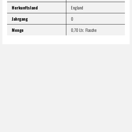
In den Warenkorb
Herkunftsland
England
Jahrgang
0
Menge
0,70 Ltr. Flasche