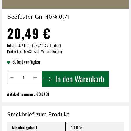
Beefeater Gin 40% 0,7l
20,49 €
Inhalt:
0.7 Liter
(29,27 € / 1 Liter)
Preise inkl. MwSt. zzgl. Versandkosten
Sofort verfügbar
Produkt Anzahl: Gib den gewünschten Wert ein oder benutze 
In den Warenkorb
Artikelnummer:
600731
Beefeater Gin 40% 0,7l
20,49 €
Inhalt:
0.7 Liter
(29,27 € / 1 Liter)
Steckbrief zum Produkt
Preise inkl. MwSt. zzgl. Versandkosten
Alkoholgehalt
40.0 %
Produkt Anzahl: Gib den gewünschten Wert ein oder benutze