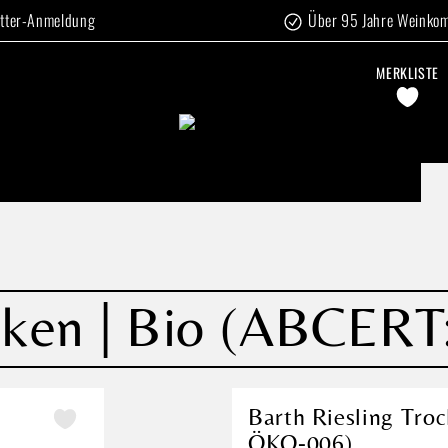
tter-Anmeldung
Über 95 Jahre Weinko
MERKLISTE
ocken | Bio (ABCE
Barth Riesling Tro
ÖKO-006)