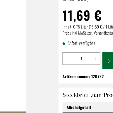
11,69 €
Inhalt:
0.75 Liter
(15,59 € / 1 Lit
Preise inkl. MwSt. zzgl. Versandkoste
Sofort verfügbar
Produkt Anzahl: Gib de
Artikelnummer:
120722
Barth Riesling Tro
(ABCERT:DE-ÖKO
11,69 €
Steckbrief zum Pro
Inhalt:
0.75 Liter
(15,59 € / 1 Li
Alkoholgehalt
Preise inkl. MwSt. zzgl. Versandkos