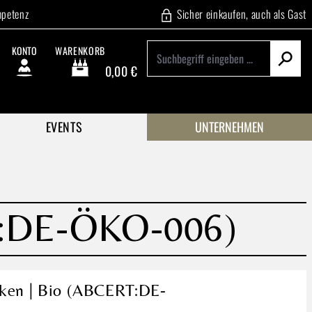
mpetenz
Sicher einkaufen, auch als Gast
KONTO
WARENKORB
0,00 €
Warenkorb enthält 0 Positionen. Der Gesamtwert beträgt
EVENTS
UNTERNEHMEN
RT:DE-ÖKO-006)
cken | Bio (ABCERT:DE-