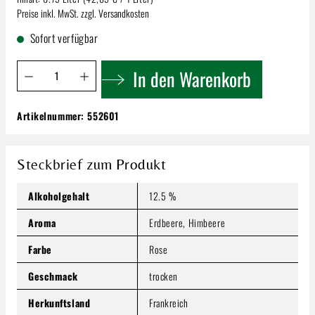
Preise inkl. MwSt. zzgl. Versandkosten
Sofort verfügbar
Produkt Anzahl: Gib den gewünschten Wert ein oder benutze 
In den Warenkorb
Artikelnummer:
552601
Baron-Fuenté | Rosé Dolorès 12,5 % 0,75l
31,99 €
Inhalt:
0.75 Liter
(42,65 € / 1 Liter)
Steckbrief zum Produkt
Preise inkl. MwSt. zzgl. Versandkosten
Alkoholgehalt
12.5 %
Produkt Anzahl: Gib den gewünschten Wert ein oder benutze
In den Warenkorb
Aroma
Erdbeere, Himbeere
Farbe
Rose
Geschmack
trocken
Herkunftsland
Frankreich