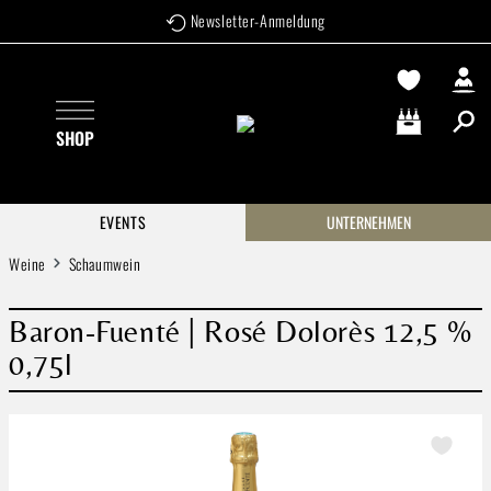
Newsletter-Anmeldung
Zum Hauptinhalt springen
SHOP
Warenkorb enthä
EVENTS
UNTERNEHMEN
Weine
Schaumwein
Baron-Fuenté | Rosé Dolorès 12,5 %
0,75l
Bildergalerie überspringen