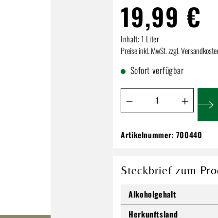
19,99 €
Inhalt:
1 Liter
Preise inkl. MwSt. zzgl. Versandkoste
Sofort verfügbar
Produkt Anzahl: Gib de
Artikelnummer:
700440
Bacardi Carta Oro
19,99 €
Steckbrief zum Pro
Inhalt:
1 Liter
Preise inkl. MwSt. zzgl. Versandkos
Alkoholgehalt
Herkunftsland