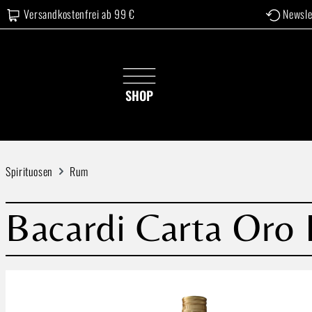
Versandkostenfrei ab 99 €
Newsle
 Hauptinhalt springen
Zur Suche springen
Zur Hauptnavigation springen
SHOP
Spirituosen
Rum
Bacardi Carta Oro
Bildergalerie überspringen