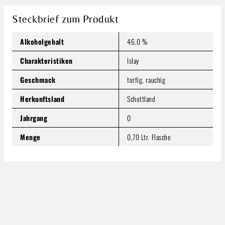
1.299,99 €
Inhalt:
0.7 Liter
(1.857,13 € / 1 Liter)
Steckbrief zum Produkt
Preise inkl. MwSt. zzgl. Versandkosten
Alkoholgehalt
46.0 %
Produkt Anzahl: Gib den gewünschten Wert ein oder benutze
In den Warenkorb
Charakteristiken
Islay
Geschmack
torfig, rauchig
Herkunftsland
Schottland
Jahrgang
0
Menge
0,70 Ltr. Flasche