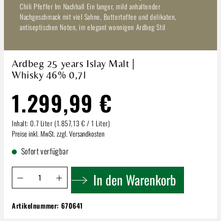
Chili Pfeffer Im Nachhall Ein langer, mild anhaltender
Nachgeschmack mit viel Sahne, Buttertoffee und delikaten,
antiseptischen Noten, im elegant wonnigen Ardbeg Stil
Ardbeg 25 years Islay Malt |
Whisky 46% 0,7l
1.299,99 €
Inhalt:
0.7 Liter
(1.857,13 € / 1 Liter)
Preise inkl. MwSt. zzgl. Versandkosten
Sofort verfügbar
Produkt Anzahl: Gib den gewünschten Wert ein oder benutze 
In den Warenkorb
Artikelnummer:
670641
Ardbeg 25 years Islay Malt | Whisky 46% 0,7l