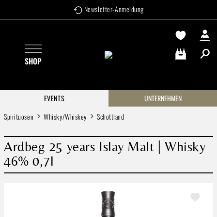
Newsletter-Anmeldung
Zum Hauptinhalt springen
SHOP
Warenkorb enthä
EVENTS
UNTERNEHMEN
Spirituosen
Whisky/Whiskey
Schottland
Ardbeg 25 years Islay Malt | Whisky
46% 0,7l
Bildergalerie überspringen